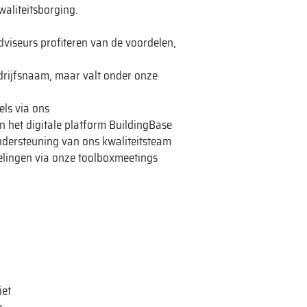
waliteitsborging.
viseurs profiteren van de voordelen,
edrijfsnaam, maar valt onder onze
els via ons
n het digitale platform BuildingBase
dersteuning van ons kwaliteitsteam
kkelingen via onze toolboxmeetings
iet