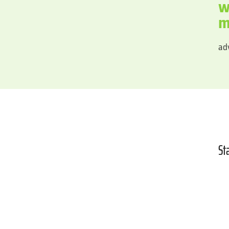
w
m
ad
St