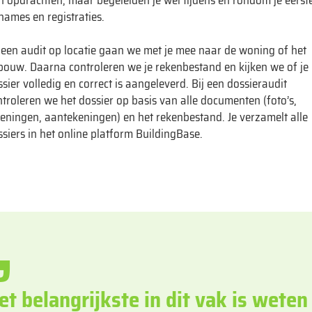
n opdrachten, maar begeleiden je wel tijdens en rondom je eerst
names en registraties.
j een audit op locatie gaan we met je mee naar de woning of het
bouw. Daarna controleren we je rekenbestand en kijken we of je
sier volledig en correct is aangeleverd. Bij een dossieraudit
troleren we het dossier op basis van alle documenten (foto’s,
keningen, aantekeningen) en het rekenbestand. Je verzamelt alle
siers in het online platform BuildingBase.
et belangrijkste in dit vak is weten