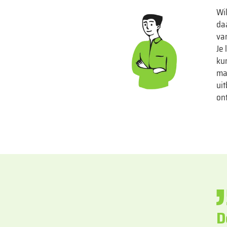
Wil
da
va
Je
ku
ma
uit
on
D