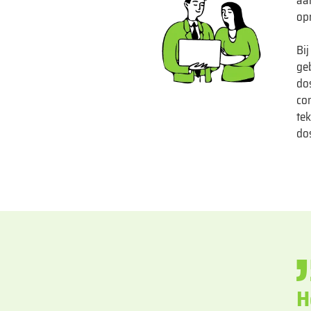
aa
op
Bi
ge
dos
con
te
dos
H